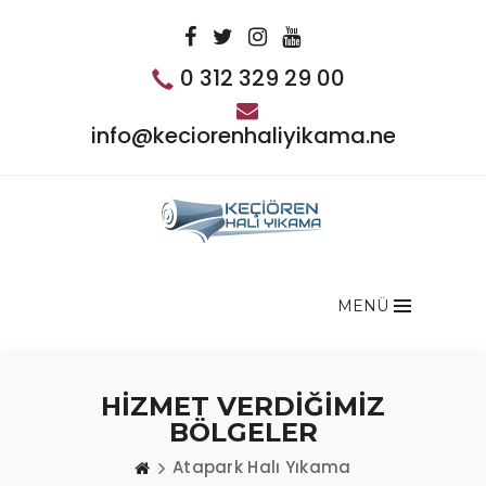
0 312 329 29 00
info@keciorenhaliyikama.net
MENÜ
HİZMET VERDİĞİMİZ
BÖLGELER
Atapark Halı Yıkama